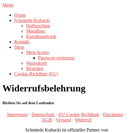
Zum
Menü
Inhalt
Home
springen
Schmiede Kubacki
Hufbeschlag
Metallbau
Kunsthandwerk
Kontakt
Shop
Mein Konto
Passwort vergessen
Warenkorb
Bestellen
Cookie-Richtlinie (EU)
Widerrufsbelehrung
Bleiben Sie auf dem Laufenden
Impressum
·
Datenschutz
·
EU Cookie Richtlinie
·
Disclaimer
·
AGB
·
Versand
·
Widerruf
Schmiede Kubacki ist offizieller Partner von