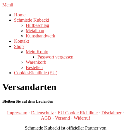
Zum
Menü
Inhalt
Home
springen
Schmiede Kubacki
Hufbeschlag
Metallbau
Kunsthandwerk
Kontakt
Shop
Mein Konto
Passwort vergessen
Warenkorb
Bestellen
Cookie-Richtlinie (EU)
Versandarten
Bleiben Sie auf dem Laufenden
Impressum
·
Datenschutz
·
EU Cookie Richtlinie
·
Disclaimer
·
AGB
·
Versand
·
Widerruf
Schmiede Kubacki ist offizieller Partner von